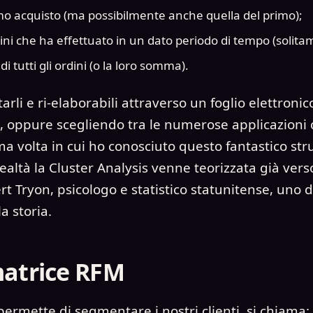
imo acquisto (ma possibilmente anche quella del primo);
ini che ha effettuato in un dato periodo di tempo (solit
di tutti gli ordini (o la loro somma).
tarli e ri-elaborabili attraverso un foglio elettronico
t, oppure scegliendo tra le numerose applicazioni 
ma volta in cui ho conosciuto questo fantastico st
ealtà la Cluster Analysis venne teorizzata già verso
rt Tryon, psicologo e statistico statunitense, uno d
a storia.
matrice RFM
permette di segmentare i nostri clienti, si chiama