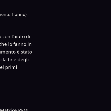
amente 1 anno);
 con l’aiuto di
che lo fanno in
rumento è stato
 la fine degli
ei primi
: Matrice RFM,