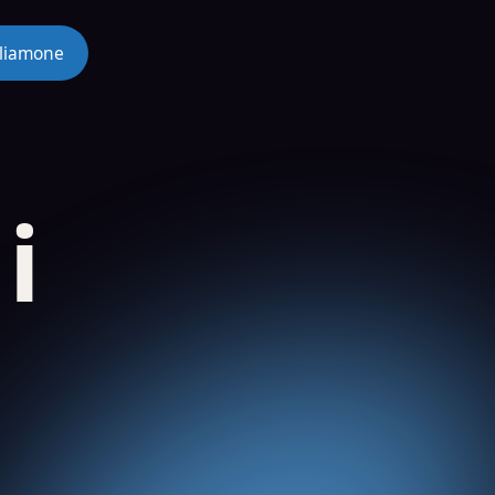
liamone
i