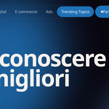
ital
E-commerce
Ads
Trending Topics
Par
conoscere 
migliori