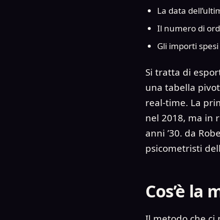
La data dell’ult
Il numero di ord
Gli importi spesi 
Si tratta di espor
una tabella pivo
real-time. La pri
nel 2018, ma in r
anni ’30. da Robe
psicometristi dell
Cos’è la 
Il metodo che ci 